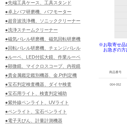
●先端工具ケース、工具スタンド
●卓上バフ研磨機、バフモーター
●超音波洗浄機、ソニッククリーナー
●洗浄スチームクリーナー
●磁気バレル研磨機、磁気回転研磨機
※お取寄せ品
●回転バレル研磨機、チェンジバレル
お急ぎの方
●ルーペ、LED付拡大鏡、作業ルーペ
●顕微鏡、マイクロスコープ、内視鏡
商品番号
●貴金属鑑定鑑別機器、金.Pt判定機
●宝石判定検査機器、ダイヤ検査
004-052
●宝石用ライト、検査判定補助
●紫外線ペンライト、UVライト
●ペンライト、宝石ペンライト
●電子天びん、計量計測機器