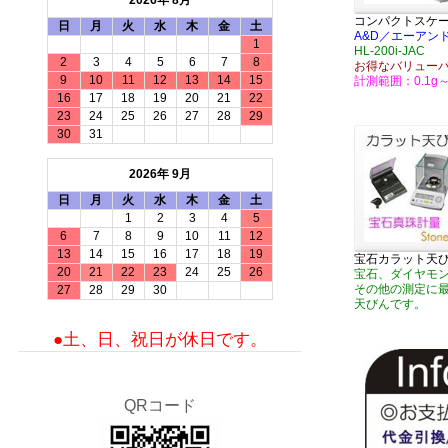
2026年 8月
コンパクトスケ
日
月
火
水
木
金
土
A&D／エーアン
1
HL-200i-JAC
2
3
4
5
6
7
8
お得なバリュー
9
10
11
12
13
14
15
計測範囲：0.1g～
16
17
18
19
20
21
22
23
24
25
26
27
28
29
30
31
2026年 9月
日
月
火
水
木
金
土
1
2
3
4
5
6
7
8
9
10
11
12
13
14
15
16
17
18
19
宝石カラット天
20
21
22
23
24
25
26
宝石、ダイヤモ
その他の測定に
27
28
29
30
天びんです。
●土、日、祝日が休日です。
QRコード