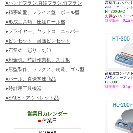
●ハンドブラシ.真鍮ブラシ.竹ブラシ
高精度コンパク
A&D／エーアン
HT-300-JAC
●精密旋盤、フライス盤、ボール盤
お得なバリュー
計測範囲：0.1g～
●形成工具類、圧延ロール機
●プライヤー、ヤットコ、ニッパー
●ピンセット、耐熱ピンセット
●石留め、彫り、刻印
●彫金机、時計作業机、スリ板
●原型製作、ワックス、鋳造、ゴム型
高精度コンパク
A&D／エーアン
●パール、真珠関連商品
HT-300
計測範囲：0.1g～
●時計用工具機器
●SALE・アウトレット品
営業日カレンダー
■
休業日