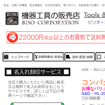
彫金・宝飾工具機器、貴金属鑑定・宝石判定鑑別、電子天びん、高精度電子比重計、光
HOME
>
商品アイ
コンパ
当店で購入いただいた商品に格安、
又は無料で名入れ刻印をおこなう
お得なバリ
サービスです。詳しくは下記の専
A&D・
HL-2
用ページで確認下さい。
◎計測範囲：1g