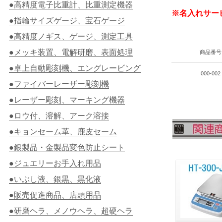
●高精度電子比重計、比重測定機器
※名入れサー
●指輪サイズゲージ、宝石ゲージ
●高精度ノギス、ゲージ、測定工具
●メッキ装置、電解研磨、表面処理
商品番号
●卓上自動彫刻機、エングレービング
000-002
●ファイバーレーザー彫刻機
●レーザー彫刻、マーキング機器
●ロウ付、溶解、アーク溶接
●キョンセーム革、鹿皮セーム
●銀製品・金製品変色防止シート
●ジュエリーお手入れ用品
●いぶし液、銀黒、黒化液
●販売促進商品、店頭用品
●研磨ヘラ、メノウヘラ、超硬ヘラ