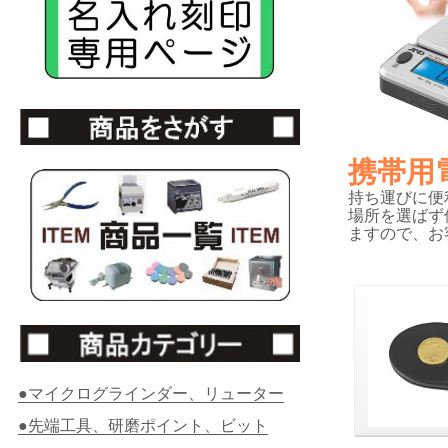
携帯用
持ち運びに便
場所
を選ばず
ますので、
お
●マイクログラインダー、リューター
●先端工具、研磨ポイント、ビット