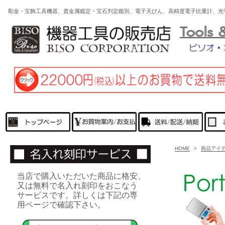
彫金・宝飾工具機器、貴金属鑑定・宝石判定鑑別、電子天びん、高精度電子比重計、光
HOME
>
商品アイ
当店で購入いただいた商品に格安、
又は無料で名入れ刻印をおこなう
サービスです。詳しくは下記の専
用ページで確認下さい。