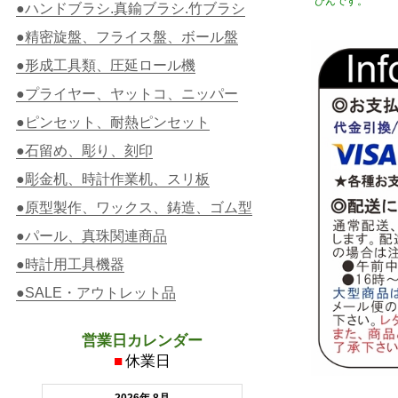
びんです。
●ハンドブラシ.真鍮ブラシ.竹ブラシ
●精密旋盤、フライス盤、ボール盤
●形成工具類、圧延ロール機
●プライヤー、ヤットコ、ニッパー
●ピンセット、耐熱ピンセット
●石留め、彫り、刻印
●彫金机、時計作業机、スリ板
●原型製作、ワックス、鋳造、ゴム型
●パール、真珠関連商品
●時計用工具機器
●SALE・アウトレット品
営業日カレンダー
■
休業日