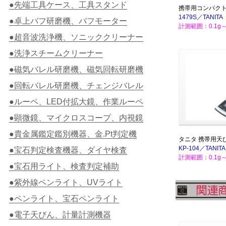
●先端工具ケース、工具スタンド
携帯用コンパク
1479S／TANITA
●卓上バフ研磨機、バフモーター
計測範囲：0.1g～
●超音波洗浄機、ソニッククリーナー
●洗浄スチームクリーナー
●磁気バレル研磨機、磁気回転研磨機
●回転バレル研磨機、チェンジバレル
●ルーペ、LED付拡大鏡、作業ルーペ
●顕微鏡、マイクロスコープ、内視鏡
●貴金属鑑定鑑別機器、金.Pt判定機
タニタ 携帯用天
KP-104／TANITA
●宝石判定検査機器、ダイヤ検査
計測範囲：0.1g～
●宝石用ライト、検査判定補助
●紫外線ペンライト、UVライト
●ペンライト、宝石ペンライト
●電子天びん、計量計測機器