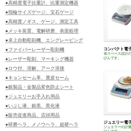
●高精度電子比重計、比重測定機器
●指輪サイズゲージ、宝石ゲージ
●高精度ノギス、ゲージ、測定工具
●メッキ装置、電解研磨、表面処理
●卓上自動彫刻機、エングレービング
コンパクト電
●ファイバーレーザー彫刻機
省スペース設計
びんです。
●レーザー彫刻、マーキング機器
●ロウ付、溶解、アーク溶接
●キョンセーム革、鹿皮セーム
●銀製品・金製品変色防止シート
●ジュエリーお手入れ用品
●いぶし液、銀黒、黒化液
●販売促進商品、店頭用品
ジュエリー電
●研磨ヘラ、メノウヘラ、超硬ヘラ
ジュエラーの計