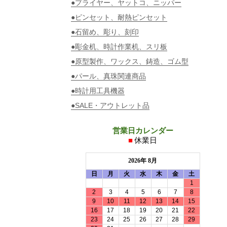
●プライヤー、ヤットコ、ニッパー
●ピンセット、耐熱ピンセット
●石留め、彫り、刻印
●彫金机、時計作業机、スリ板
●原型製作、ワックス、鋳造、ゴム型
●パール、真珠関連商品
●時計用工具機器
●SALE・アウトレット品
営業日カレンダー
■
休業日
2026年 8月
日
月
火
水
木
金
土
1
2
3
4
5
6
7
8
9
10
11
12
13
14
15
16
17
18
19
20
21
22
23
24
25
26
27
28
29