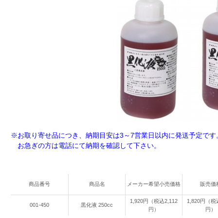
※お取り寄せ品につき、納期目安は3～7営業日以内に発送予定です
お急ぎの方は電話にて納期を確認して下さい。
商品番号
商品名
メーカー希望小売価格
販売価
1,920円（税込2,112
1,820円（税込
001-450
黒化液 250cc
円）
円）