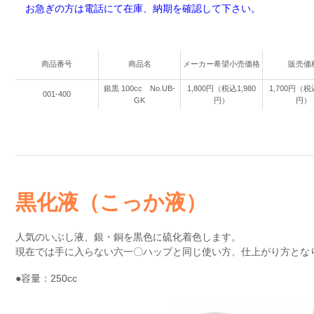
お急ぎの方は電話にて在庫、納期を確認して下さい。
商品番号
商品名
メーカー希望小売価格
販売価
銀黒 100cc No.UB-
1,800円（税込1,980
1,700円（税込
001-400
GK
円）
円）
黒化液（こっか液）
人気のいぶし液、銀・銅を黒色に硫化着色します。
現在では手に入らない六一〇ハップと同じ使い方、仕上がり方とな
●容量：250cc