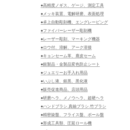
●高精度ノギス、ゲージ、測定工具
●メッキ装置、電解研磨、表面処理
●卓上自動彫刻機、エングレービング
●ファイバーレーザー彫刻機
●レーザー彫刻、マーキング機器
●ロウ付、溶解、アーク溶接
●キョンセーム革、鹿皮セーム
●銀製品・金製品変色防止シート
●ジュエリーお手入れ用品
●いぶし液、銀黒、黒化液
●販売促進商品、店頭用品
●研磨ヘラ、メノウヘラ、超硬ヘラ
●ハンドブラシ.真鍮ブラシ.竹ブラシ
●精密旋盤、フライス盤、ボール盤
●形成工具類、圧延ロール機