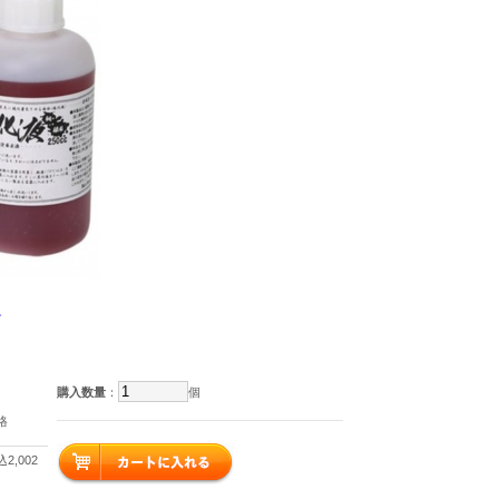
。
購入数量
：
個
格
2,002