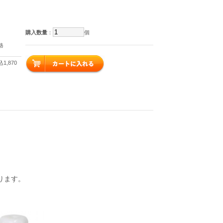
購入数量
：
個
格
1,870
ります。