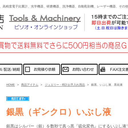
、高精度電子比重計、光学機器、研磨機器、洗浄機器、自動彫刻機、レーザー機器、その
HOME
>
商品アイテム
>
ジュエリー・時計お手入れ用品
>
銀黒、いぶし液、黒化液
銀黒（ギンクロ）いぶし液
銀黒はシルバー（銀）を数秒で真っ黒『硫化変色』にするいぶし液