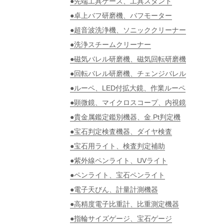
●先端工具ケース、工具スタンド
●卓上バフ研磨機、バフモーター
●超音波洗浄機、ソニッククリーナー
●洗浄スチームクリーナー
●磁気バレル研磨機、磁気回転研磨機
●回転バレル研磨機、チェンジバレル
●ルーペ、LED付拡大鏡、作業ルーペ
●顕微鏡、マイクロスコープ、内視鏡
●貴金属鑑定鑑別機器、金.Pt判定機
●宝石判定検査機器、ダイヤ検査
●宝石用ライト、検査判定補助
●紫外線ペンライト、UVライト
●ペンライト、宝石ペンライト
●電子天びん、計量計測機器
●高精度電子比重計、比重測定機器
●指輪サイズゲージ、宝石ゲージ