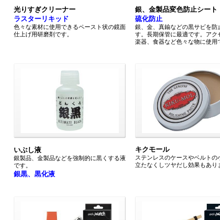
光りすぎクリーナー
銀、金製品変色防止シート
ラスターリキッド
硫化防止
色々な素材に使用できるペースト状の鏡面
銀、金、真鍮などの黒サビを防
仕上げ用研磨剤です。
す。長期保管に最適です。アク
楽器、食器など色々な物に使用
キクモール
いぶし液
ステンレスのケースやベルトの
銀製品、金製品などを強制的に黒くする液
立たなくしツヤだし効果もあり
です。
銀黒、黒化液