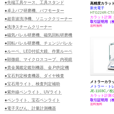
●先端工具ケース、工具スタンド
高精度カラッ
新光電子
●卓上バフ研磨機、バフモーター
HTG224R-
カラット計測：0.
●超音波洗浄機、ソニッククリーナー
取引証明用（
送料無料
●洗浄スチームクリーナー
●磁気バレル研磨機、磁気回転研磨機
●回転バレル研磨機、チェンジバレル
●ルーペ、LED付拡大鏡、作業ルーペ
●顕微鏡、マイクロスコープ、内視鏡
●貴金属鑑定鑑別機器、金.Pt判定機
●宝石判定検査機器、ダイヤ検査
メトラーカラ
●宝石用ライト、検査判定補助
メトラー・ト
JE-1103C
●紫外線ペンライト、UVライト
カラット計測:0.
●ペンライト、宝石ペンライト
取引証明用（
送料無料
●電子天びん、計量計測機器