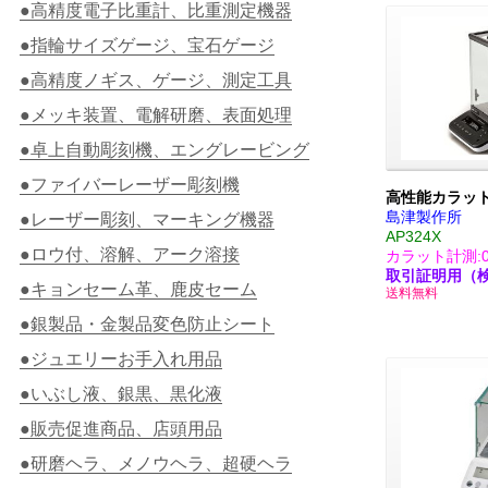
●高精度電子比重計、比重測定機器
●指輪サイズゲージ、宝石ゲージ
●高精度ノギス、ゲージ、測定工具
●メッキ装置、電解研磨、表面処理
●卓上自動彫刻機、エングレービング
●ファイバーレーザー彫刻機
高性能カラッ
島津製作所
●レーザー彫刻、マーキング機器
AP324X
●ロウ付、溶解、アーク溶接
カラット計測:0.
取引証明用（
●キョンセーム革、鹿皮セーム
送料無料
●銀製品・金製品変色防止シート
●ジュエリーお手入れ用品
●いぶし液、銀黒、黒化液
●販売促進商品、店頭用品
●研磨ヘラ、メノウヘラ、超硬ヘラ