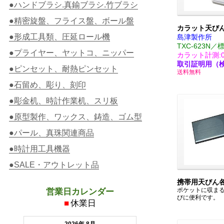
●ハンドブラシ.真鍮ブラシ.竹ブラシ
●精密旋盤、フライス盤、ボール盤
カラット天び
●形成工具類、圧延ロール機
島津製作所
TXC-623N／
●プライヤー、ヤットコ、ニッパー
カラット計測:0.0
取引証明用（
●ピンセット、耐熱ピンセット
送料無料
●石留め、彫り、刻印
●彫金机、時計作業机、スリ板
●原型製作、ワックス、鋳造、ゴム型
●パール、真珠関連商品
●時計用工具機器
●SALE・アウトレット品
携帯用天びん
ポケットに収ま
営業日カレンダー
びに便利です。
■
休業日