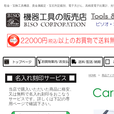
彫金・宝飾工具機器、貴金属鑑定・宝石判定鑑別、電子天びん、高精度電子比重計、光
HOME
>
商品アイ
当店で購入いただいた商品に格安、
又は無料で名入れ刻印をおこなう
サービスです。詳しくは下記の専
用ページで確認下さい。