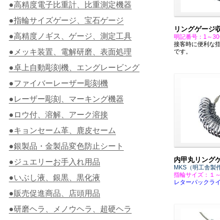
●高精度電子比重計、比重測定機器
●指輪サイズゲージ、宝石ゲージ
リングゲージ
●高精度ノギス、ゲージ、測定工具
明記番号：1～3
接客時に便利な
●メッキ装置、電解研磨、表面処理
です。
●卓上自動彫刻機、エングレービング
●ファイバーレーザー彫刻機
●レーザー彫刻、マーキング機器
●ロウ付、溶解、アーク溶接
●キョンセーム革、鹿皮セーム
●銀製品・金製品変色防止シート
内甲丸リング
●ジュエリーお手入れ用品
MKS（明工舎製
指輪サイズ：１
●いぶし液、銀黒、黒化液
レターパックラ
●販売促進商品、店頭用品
●研磨ヘラ、メノウヘラ、超硬ヘラ