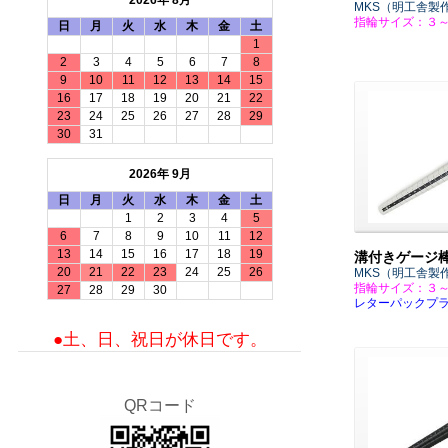
2026年 8月
MKS（明工舎製
指輪サイズ：３
日
月
火
水
木
金
土
1
2
3
4
5
6
7
8
9
10
11
12
13
14
15
16
17
18
19
20
21
22
23
24
25
26
27
28
29
30
31
2026年 9月
日
月
火
水
木
金
土
1
2
3
4
5
6
7
8
9
10
11
12
13
14
15
16
17
18
19
溝付きゲージ
20
21
22
23
24
25
26
MKS（明工舎製
指輪サイズ：３
27
28
29
30
レターパックプ
●土、日、祝日が休日です。
QRコード