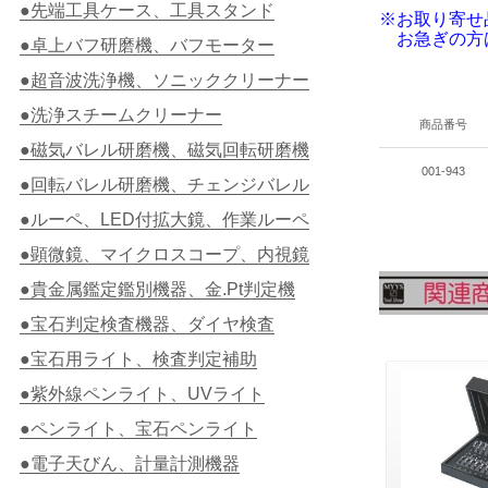
●先端工具ケース、工具スタンド
※お取り寄せ
お急ぎの方
●卓上バフ研磨機、バフモーター
●超音波洗浄機、ソニッククリーナー
●洗浄スチームクリーナー
商品番号
●磁気バレル研磨機、磁気回転研磨機
001-943
●回転バレル研磨機、チェンジバレル
●ルーペ、LED付拡大鏡、作業ルーペ
●顕微鏡、マイクロスコープ、内視鏡
●貴金属鑑定鑑別機器、金.Pt判定機
●宝石判定検査機器、ダイヤ検査
●宝石用ライト、検査判定補助
●紫外線ペンライト、UVライト
●ペンライト、宝石ペンライト
●電子天びん、計量計測機器