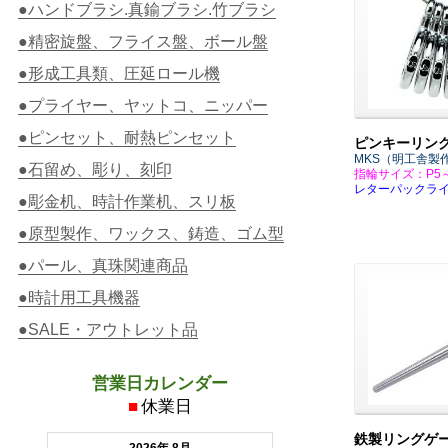
●ハンドブラシ.真鍮ブラシ.竹ブラシ
●精密旋盤、フライス盤、ボール盤
●形成工具類、圧延ロール機
●プライヤー、ヤットコ、ニッパー
●ピンセット、耐熱ピンセット
ピンキーリン
MKS（明工舎製
●石留め、彫り、刻印
指輪サイズ：P5
レターパックラ
●彫金机、時計作業机、スリ板
●原型製作、ワックス、鋳造、ゴム型
●パール、真珠関連商品
●時計用工具機器
●SALE・アウトレット品
営業日カレンダー
■
休業日
鉄製リングゲ