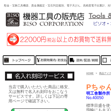
彫金・宝飾工具機器、貴金属鑑定・宝石判定鑑別、電子天びん、高精度電子比重計、光
HOME
>
商品アイ
Pちゃ
当店で購入いただいた商品に格安、
又は無料で名入れ刻印をおこなう
明工舎製作所
サービスです。詳しくは下記の専
No.40050
用ページで確認下さい。
標準目盛を使
指輪にもキズ