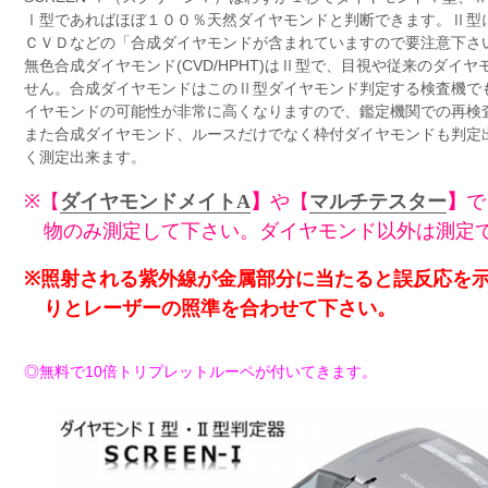
Ⅰ型であればほぼ１００％天然ダイヤモンドと判断できます。Ⅱ型に
ＣＶＤなどの「合成ダイヤモンドが含まれていますので要注意下さ
無色合成ダイヤモンド(CVD/HPHT)はⅡ型で、目視や従来のダイ
せん。
合成ダイヤモンドはこのⅡ型ダイヤモンド判定する検査機で
イヤモンドの可能性が
非常に高くなりますので、鑑定機関での再検
また
合成
ダイヤモンド、ルースだけでなく
枠付ダイヤモンドも判定
く測定出来ます。
※【
ダイヤモンドメイトA
】
や【
マルチテスター
】
で
物のみ測定
して
下さい。
ダイヤモンド以外は測定
※照射される紫外線が金属部分に当たると誤反応を
りと
レーザーの照準を合わせて下さい。
◎無料で10倍トリプレットルーペが付いてきます。