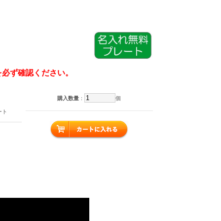
を必ず確認ください。
購入数量
：
個
ート
）