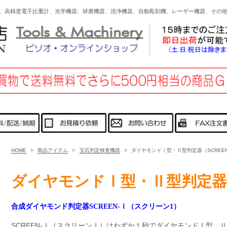
、高精度電子比重計、光学機器、研磨機器、洗浄機器、自動彫刻機、レーザー機器、その
HOME
>
商品アイテム
>
宝石判定検査機器
>
ダイヤモンドⅠ型・Ⅱ型判定器（SCREEN
ダイヤモンドⅠ型・Ⅱ型判定器
合成ダイヤモンド判定器SCREEN-Ⅰ（スクリーン1）
SCREEN-Ⅰ（スクリーンⅠ）はわずか１秒でダイヤモンドⅠ型、