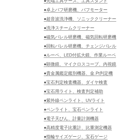
●先端工具ケース、工具スタンド
●卓上バフ研磨機、バフモーター
●超音波洗浄機、ソニッククリーナー
●洗浄スチームクリーナー
●磁気バレル研磨機、磁気回転研磨機
●回転バレル研磨機、チェンジバレル
●ルーペ、LED付拡大鏡、作業ルーペ
●顕微鏡、マイクロスコープ、内視鏡
●貴金属鑑定鑑別機器、金.Pt判定機
●宝石判定検査機器、ダイヤ検査
●宝石用ライト、検査判定補助
●紫外線ペンライト、UVライト
●ペンライト、宝石ペンライト
●電子天びん、計量計測機器
●高精度電子比重計、比重測定機器
●指輪サイズゲージ、宝石ゲージ