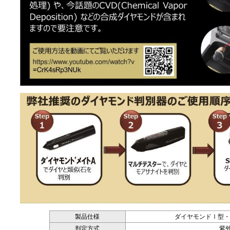
製品仕様
ダイヤモンドⅠ型・Ⅱ
判定方式
紫