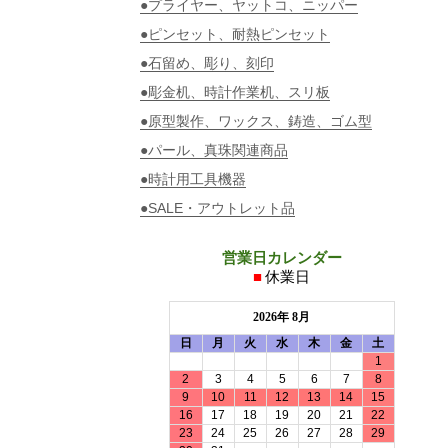
●プライヤー、ヤットコ、ニッパー
●ピンセット、耐熱ピンセット
●石留め、彫り、刻印
●彫金机、時計作業机、スリ板
●原型製作、ワックス、鋳造、ゴム型
●パール、真珠関連商品
●時計用工具機器
●SALE・アウトレット品
営業日カレンダー
■
休業日
2026年 8月
日
月
火
水
木
金
土
1
2
3
4
5
6
7
8
9
10
11
12
13
14
15
16
17
18
19
20
21
22
23
24
25
26
27
28
29