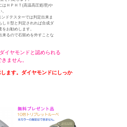
はＨＰＨＴ(高温高圧処理)や
い。
ヤモンドテスターでは判定出来ま
もしⅡ型と判定さ
れれば
合成ダ
査をお勧めします。
出来るので石
留
めを外すこ
とな
ダイヤモンドと認められる
できません。
示します。ダイヤモンドにしっか