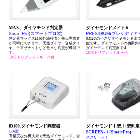
MAX、ダイヤモンド判定器
ダイヤモンドメイトA
Smart Pro
(スマートプロ製)
PRESIDIUM
(プレシディア
判定器マックスは紫外線検査と熱伝導検査
0.02ctの小さなダイヤモンド
が同時にできます。天然ダイヤ、合成ダイ
能です。ダイヤモンドの初期判
ヤ、モアサナイトなど色々な判定が可能で
ダイヤモンド判定器です。
す。
10倍トリプレットルーペ
10倍トリプレットルーペ付
iD100.ダイヤモンド判定器
ダイヤモンドⅠ型.Ⅱ型判定
GIA製
SCREEN-Ⅰ(SmartPro)
高精度な分析技術で天然ダイヤモンド、合
スクリーンⅠ