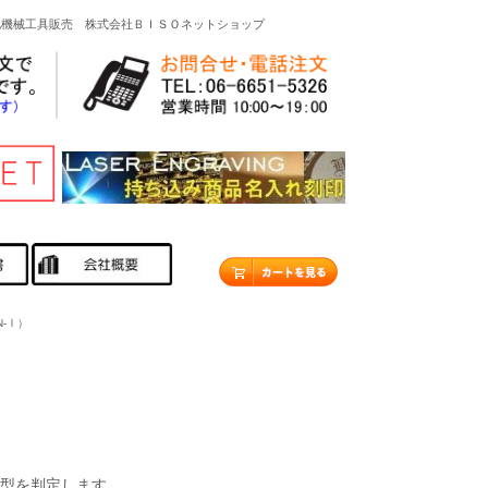
他機械工具販売 株式会社ＢＩＳＯネットショップ
-Ⅰ）
Ⅱ型を判定します。