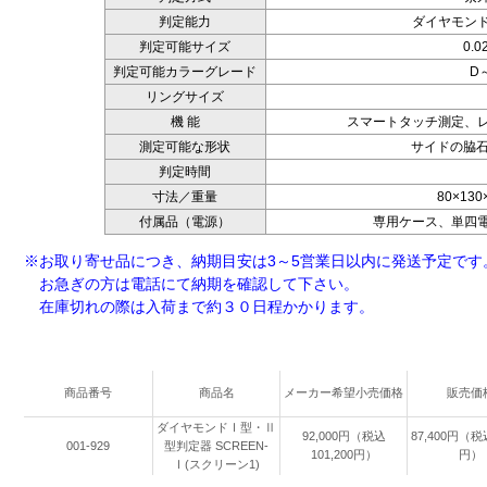
判定能力
ダイヤモン
判定可能サイズ
0.
判定可能カラーグレード
D
リングサイズ
機 能
スマートタッチ測定、
測定可能な形状
サイドの脇
判定時間
寸法／重量
80×130
付属品（電源）
専用ケース、単四
※お取り寄せ品につき、納期目安は3～5営業日以内に発送予定です
お急ぎの方は電話にて納期を確認して下さい。
在庫切れの際は入荷まで約３０日程かかります。
商品番号
商品名
メーカー希望小売価格
販売価
ダイヤモンドⅠ型・Ⅱ
92,000円（税込
87,400円（税込
001-929
型判定器 SCREEN-
101,200円）
円）
Ⅰ(スクリーン1)