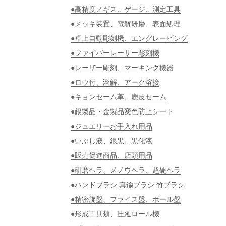
●高精度ノギス、ゲージ、測定工具
●メッキ装置、電解研磨、表面処理
●卓上自動彫刻機、エングレービング
●ファイバーレーザー彫刻機
●レーザー彫刻、マーキング機器
●ロウ付、溶解、アーク溶接
●キョンセーム革、鹿皮セーム
●銀製品・金製品変色防止シート
●ジュエリーお手入れ用品
●いぶし液、銀黒、黒化液
●販売促進商品、店頭用品
●研磨ヘラ、メノウヘラ、超硬ヘラ
●ハンドブラシ.真鍮ブラシ.竹ブラシ
●精密旋盤、フライス盤、ボール盤
●形成工具類、圧延ロール機