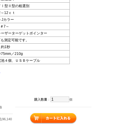
ドⅠ型Ⅱ型の粗選別
02～12ｃｔ
～Jカラー
＃7～
レーザーターゲットポインター
石も測定可能です。
約1秒
×75mm／210g
電池４個、ＵＳＢケーブル
。
購入数量
：
個
格
96,140