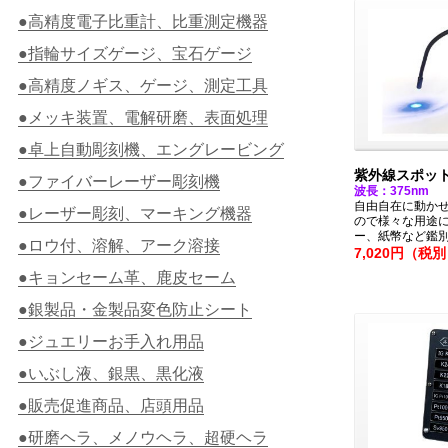
●高精度電子比重計、比重測定機器
●指輪サイズゲージ、宝石ゲージ
●高精度ノギス、ゲージ、測定工具
●メッキ装置、電解研磨、表面処理
●卓上自動彫刻機、エングレービング
紫外線スポッ
●ファイバーレーザー彫刻機
波長：375nm
自由自在に動か
●レーザー彫刻、マーキング機器
ので様々な用途
ー、紙幣など鑑
●ロウ付、溶解、アーク溶接
7,020円（税
●キョンセーム革、鹿皮セーム
●銀製品・金製品変色防止シート
●ジュエリーお手入れ用品
●いぶし液、銀黒、黒化液
●販売促進商品、店頭用品
●研磨ヘラ、メノウヘラ、超硬ヘラ