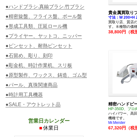
●ハンドブラシ.真鍮ブラシ.竹ブラシ
貴金属買取りプ
●精密旋盤、フライス盤、ボール盤
寸法：W 200×H 
買取り店、質店
●形成工具類、圧延ロール機
す。８種類の価
38,800円（税
●プライヤー、ヤットコ、ニッパー
●ピンセット、耐熱ピンセット
●石留め、彫り、刻印
●彫金机、時計作業机、スリ板
●原型製作、ワックス、鋳造、ゴム型
●パール、真珠関連商品
●時計用工具機器
精密ハンドピ
●SALE・アウトレット品
HP-350D、プロ
ハイパワー、高
機種です。
営業日カレンダー
Mr.Meister
■
休業日
67,320円（税