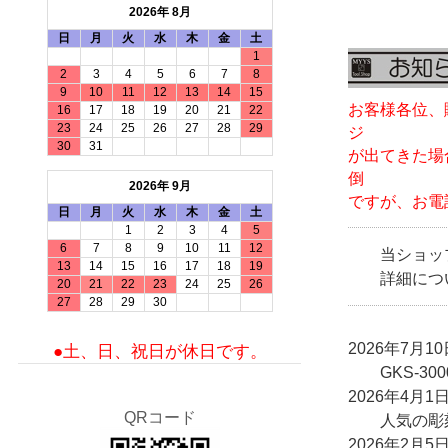
2026年 8月
日
月
火
水
木
金
土
1
2
3
4
5
6
7
8
9
10
11
12
13
14
15
お客様各位、
16
17
18
19
20
21
22
23
24
25
26
27
28
29
ジ
30
31
が出てきた場
倒
2026年 9月
ですが、お電
日
月
火
水
木
金
土
1
2
3
4
5
6
7
8
9
10
11
12
当ショップ
13
14
15
16
17
18
19
詳細につ
20
21
22
23
24
25
26
27
28
29
30
2026年7月10
●土、日、祝日が休日です。
GKS-30
2026年4月1
QRコード
人気の彫刻
2026年2月5