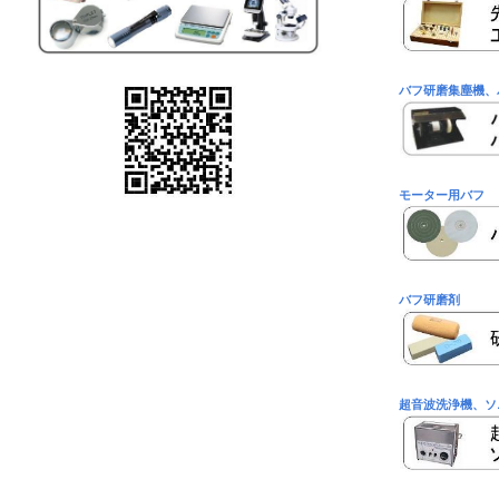
バフ研磨集塵機、
モーター用バフ
バフ研磨剤
超音波洗浄機、ソ