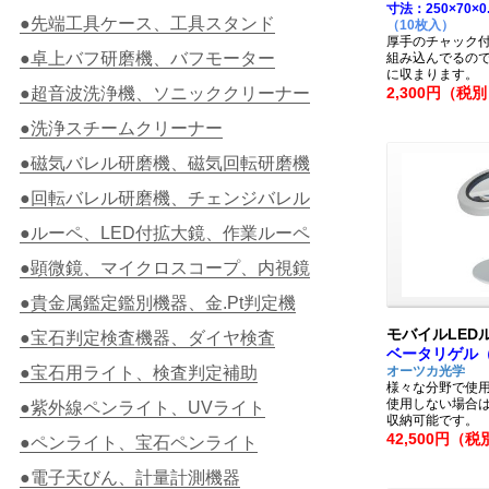
寸法：250×70×0
●先端工具ケース、工具スタンド
（10枚入）
厚手のチャック
●卓上バフ研磨機、バフモーター
組み込んでるの
に収まります。
●超音波洗浄機、ソニッククリーナー
2,300円（税
●洗浄スチームクリーナー
●磁気バレル研磨機、磁気回転研磨機
●回転バレル研磨機、チェンジバレル
●ルーペ、LED付拡大鏡、作業ルーペ
●顕微鏡、マイクロスコープ、内視鏡
●貴金属鑑定鑑別機器、金.Pt判定機
モバイルLEDル
●宝石判定検査機器、ダイヤ検査
ベータリゲル（B
●宝石用ライト、検査判定補助
オーツカ光学
様々な分野で使用
使用しない場合
●紫外線ペンライト、UVライト
収納可能です。
42,500円（税
●ペンライト、宝石ペンライト
●電子天びん、計量計測機器