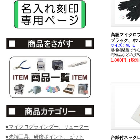
高級マイクロ
ブラック、ホ
サイズ：M、L
超極細繊維で作
高額品などの接
1,800円（税
●マイクログラインダー、リューター
●先端工具、研磨ポイント、ビット
台紙付ネック