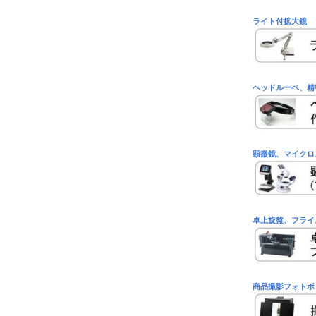
ライト付拡大鏡
ヘッドルーペ、精
顕微鏡、マイクロ
卓上旋盤、フライ
商品撮影フォトボ