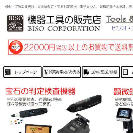
彫金・宝飾工具機器、貴金属鑑定・宝石判定鑑別、電子天びん、高精度電子比重計、光